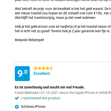
Wat betreft de prijs: voor de kwaliteit is het het geld waard. De t
een nieuw toestel zou kopen en dit scheelt ook ruim €150,- ten 
Wel blijft het toestel prijzig, maar ja dat weet iedereen.
Heb je het geld ervoor over en twijfel je of je het toestel nieuw
het is echt net zo goed! Tevens heb je 2 jaar garantie wat fijn is.
Bedankt Belsimpel!
4.5 stars
9
.0
Excellent
Es ist zuverlässig und macht mir viel Freude.
Frank Melmuka | 01-10-2021 about the Apple iPhone X 64GB B
I recommend this product
Schönes iPhone
Pro