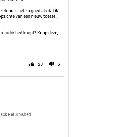
elefoon is net zo goed als dat ik
opzichte van een nieuw toestel.
 of refurbished koopt? Koop deze,
28
6
lack Refurbished