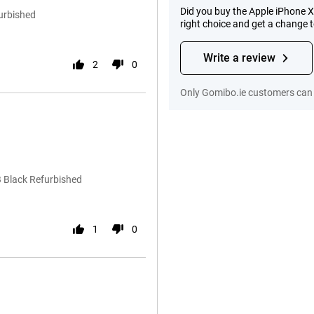
Did you buy the Apple iPhone 
urbished
right choice and get a change 
Write a review
2
0
Only Gomibo.ie customers can 
 Black Refurbished
1
0