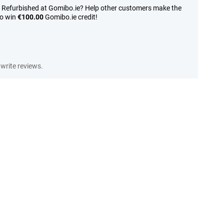
X Refurbished at Gomibo.ie? Help other customers make the
to win
€100.00
Gomibo.ie credit!
write reviews.