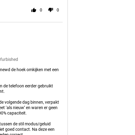
0
0
efurbished
Renewd de hoek omkijken met een
en de telefoon eerder gebruikt
nt.
 de volgende dag binnen, verpakt
eet ‘als nieuw’ en waren er geen
00% capaciteit.
 tussen de stil modus/geluid
iet goed contact. Na deze een
eden correct.