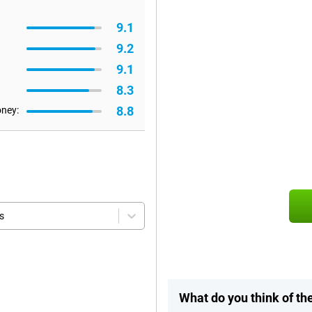
9.1
9.2
9.1
8.3
8.8
oney:
s
What do you think of t