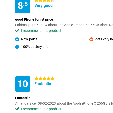
4.5 stars
8
.5
Very good
good Phone for ist price
Sahima | 27-05-2024 about the Apple iPhone X 256GB Black R
I recommend this product
New parts
gets very h
Pro
Con
100% battery Life
Pro
5 stars
10
Fantastic
Fantastic
Amanda Sice | 08-02-2023 about the Apple iPhone X 256GB Sil
I recommend this product