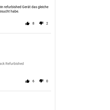
in refurbished Gerät das gleiche
gesucht habe.
8
2
lack Refurbished
6
0