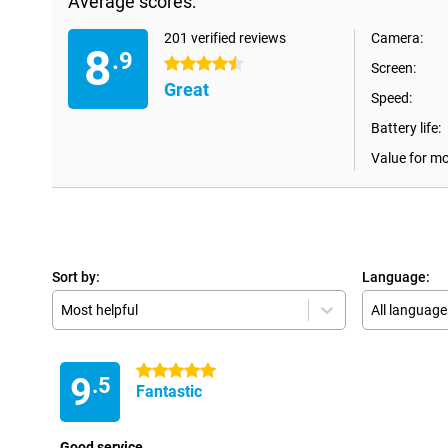
Average scores:
201 verified reviews
Camera:
8
.9
4.5 stars
Screen:
Great
Speed:
Battery life:
Value for m
Sort by:
Language:
Most helpful
All language
5 stars
9
.5
Fantastic
Good service