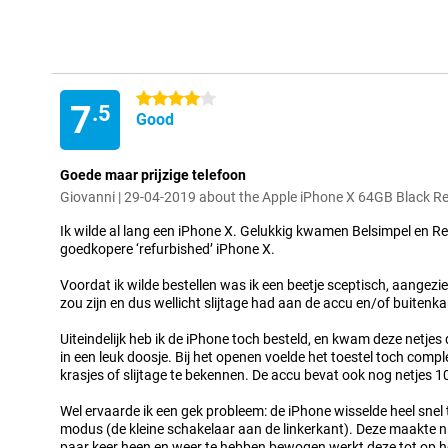
4 stars
7
.5
Good
Goede maar prijzige telefoon
Giovanni | 29-04-2019 about the Apple iPhone X 64GB Black R
Ik wilde al lang een iPhone X. Gelukkig kwamen Belsimpel en 
goedkopere ‘refurbished’ iPhone X.
Voordat ik wilde bestellen was ik een beetje sceptisch, aangezi
zou zijn en dus wellicht slijtage had aan de accu en/of buitenka
Uiteindelijk heb ik de iPhone toch besteld, en kwam deze netjes
in een leuk doosje. Bij het openen voelde het toestel toch compl
krasjes of slijtage te bekennen. De accu bevat ook nog netjes 1
Wel ervaarde ik een gek probleem: de iPhone wisselde heel snel
modus (de kleine schakelaar aan de linkerkant). Deze maakte n
paar keer heen en weer te hebben bewogen werkt deze tot op h