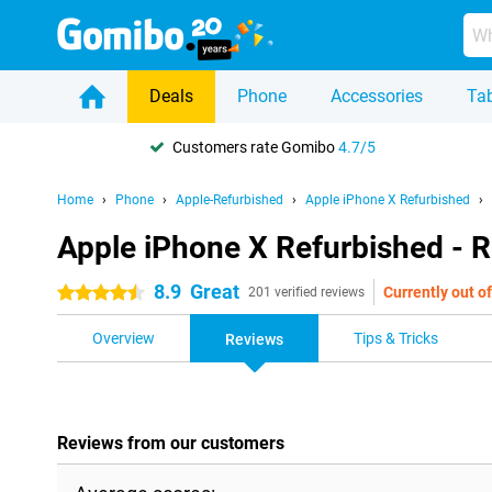
Deals
Phone
Accessories
Tab
Customers rate Gomibo
4.7/5
Home
Phone
Apple-Refurbished
Apple iPhone X Refurbished
Apple iPhone X Refurbished - 
8.9
Great
Currently out of
4.5 stars
201 verified reviews
Overview
Tips & Tricks
Reviews
Reviews from our customers