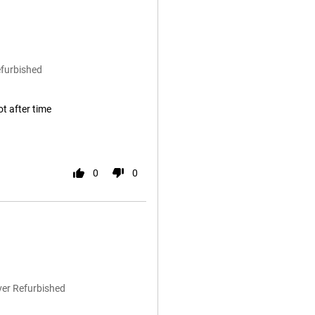
efurbished
ot after time
0
0
ver Refurbished