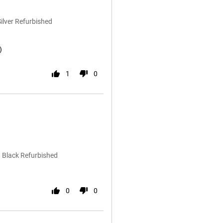
ilver Refurbished
)
1
0
B Black Refurbished
0
0