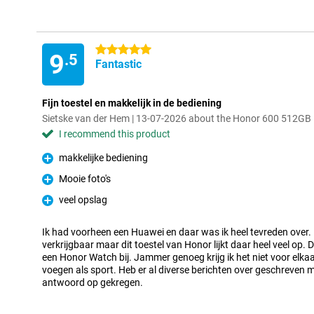
5 stars
9
.5
Fantastic
Fijn toestel en makkelijk in de bediening
Sietske van der Hem | 13-07-2026 about the Honor 600 512GB
I recommend this product
makkelijke bediening
Pro
Mooie foto's
Pro
veel opslag
Pro
Ik had voorheen een Huawei en daar was ik heel tevreden over. 
verkrijgbaar maar dit toestel van Honor lijkt daar heel veel op. 
een Honor Watch bij. Jammer genoeg krijg ik het niet voor elk
voegen als sport. Heb er al diverse berichten over geschreven 
antwoord op gekregen.