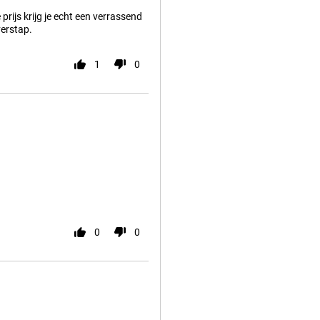
rijs krijg je echt een verrassend
verstap.
1
0
0
0