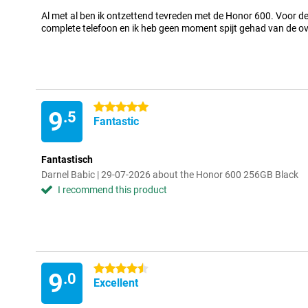
Al met al ben ik ontzettend tevreden met de Honor 600. Voor de p
complete telefoon en ik heb geen moment spijt gehad van de o
5 stars
9
.5
Fantastic
Fantastisch
Darnel Babic | 29-07-2026 about the Honor 600 256GB Black
I recommend this product
4.5 stars
9
.0
Excellent