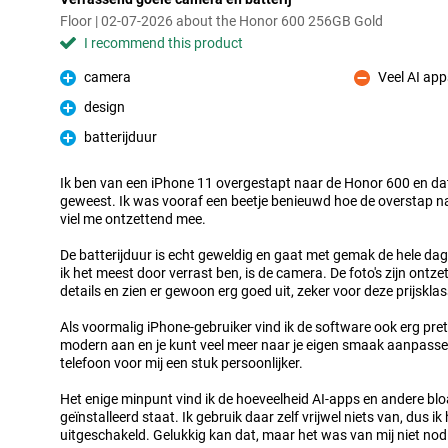
Floor | 02-07-2026 about the Honor 600 256GB Gold
I recommend this product
camera
Veel AI app
Pro
Con
design
Pro
batterijduur
Pro
Ik ben van een iPhone 11 overgestapt naar de Honor 600 en dat 
geweest. Ik was vooraf een beetje benieuwd hoe de overstap na
viel me ontzettend mee.
De batterijduur is echt geweldig en gaat met gemak de hele dag
ik het meest door verrast ben, is de camera. De foto's zijn ontz
details en zien er gewoon erg goed uit, zeker voor deze prijsklas
Als voormalig iPhone-gebruiker vind ik de software ook erg pret
modern aan en je kunt veel meer naar je eigen smaak aanpasse
telefoon voor mij een stuk persoonlijker.
Het enige minpunt vind ik de hoeveelheid AI-apps en andere bl
geïnstalleerd staat. Ik gebruik daar zelf vrijwel niets van, dus i
uitgeschakeld. Gelukkig kan dat, maar het was van mij niet no