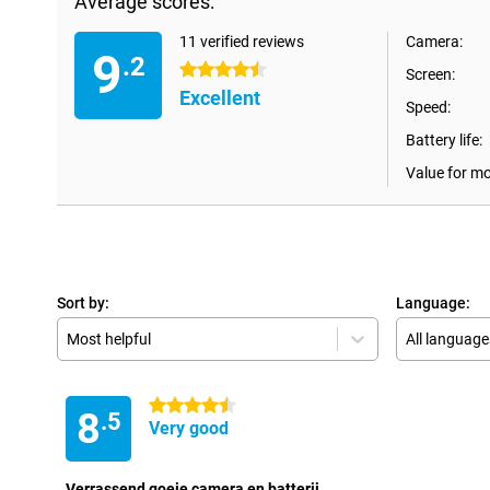
Average scores:
11 verified reviews
Camera:
9
.2
4.5 stars
Screen:
Excellent
Speed:
Battery life:
Value for m
Sort by:
Language:
Most helpful
All language
4.5 stars
8
.5
Very good
Verrassend goeie camera en batterij