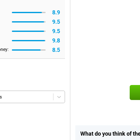
8.9
9.5
9.5
9.8
8.5
oney:
s
What do you think of t