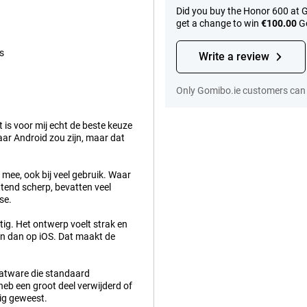
Did you buy the Honor 600 at 
get a change to win
€100.00
Go
s
Write a review
Only Gomibo.ie customers can 
is voor mij echt de beste keuze
ar Android zou zijn, maar dat
 mee, ook bij veel gebruik. Waar
ettend scherp, bevatten veel
se.
tig. Het ontwerp voelt strak en
n dan op iOS. Dat maakt de
oatware die standaard
k heb een groot deel verwijderd of
dig geweest.