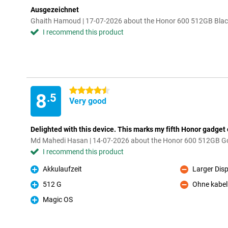
Ausgezeichnet
Ghaith Hamoud | 17-07-2026 about the Honor 600 512GB Bla
I recommend this product
4.5 stars
8
.5
Very good
Delighted with this device. This marks my fifth Honor gadget
Md Mahedi Hasan | 14-07-2026 about the Honor 600 512GB G
I recommend this product
Akkulaufzeit
Larger Dis
Pro
Con
512 G
Ohne kabel
Pro
Con
Magic OS
Pro