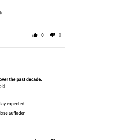
ck
0
0
 over the past decade.
old
play expected
lose aufladen