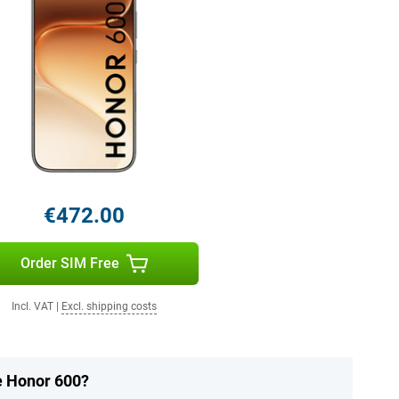
€472.00
Order SIM Free
Incl. VAT
|
Excl. shipping costs
he Honor 600?