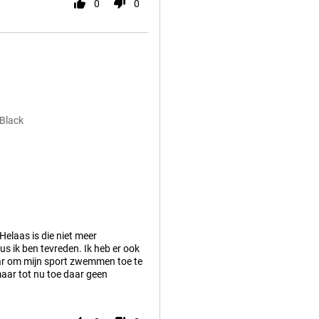
0
0
 Black
Helaas is die niet meer
Dus ik ben tevreden. Ik heb er ook
aar om mijn sport zwemmen toe te
maar tot nu toe daar geen