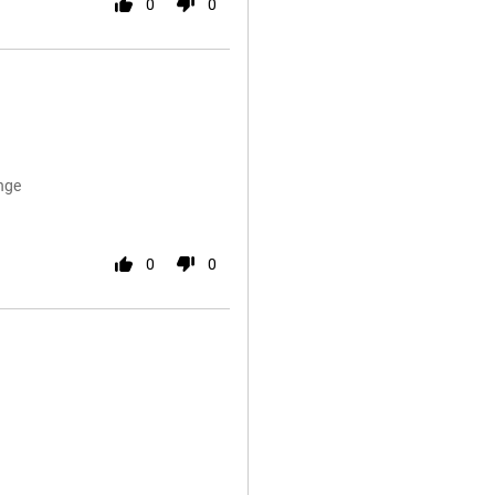
0
0
nge
0
0