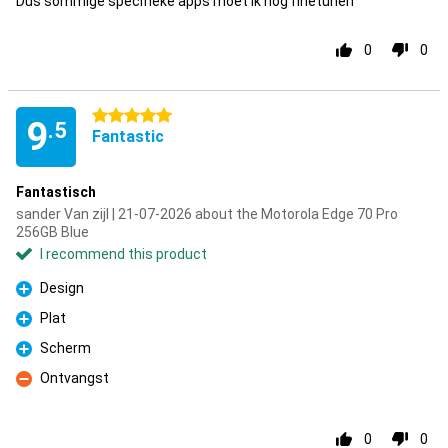
Dus sommige specifieke apps moet ik nog finetunen
0
0
5 stars
9
.5
Fantastic
Fantastisch
sander Van zijl | 21-07-2026 about the Motorola Edge 70 Pro
256GB Blue
I recommend this product
Design
Pro
Plat
Pro
Scherm
Pro
Ontvangst
Con
0
0