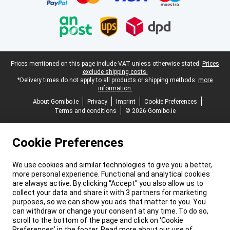
Legal footer
Prices mentioned on this page include VAT unless otherwise stated.
Prices
exclude shipping costs.
*Delivery times do not apply to all products or shipping methods:
more
information.
About Gomibo.ie
Privacy
Imprint
Cookie Preferences
Terms and conditions
© 2026 Gomibo.ie
Cookie Preferences
We use cookies and similar technologies to give you a better,
more personal experience. Functional and analytical cookies
are always active. By clicking “Accept” you also allow us to
collect your data and share it with 3 partners for marketing
purposes, so we can show you ads that matter to you. You
can withdraw or change your consent at any time. To do so,
scroll to the bottom of the page and click on ‘Cookie
Preferences’ in the footer. Read more about our use of