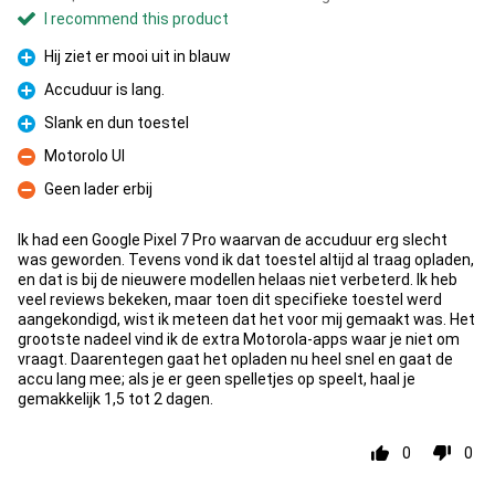
I recommend this product
Hij ziet er mooi uit in blauw
Pro
Accuduur is lang.
Pro
Slank en dun toestel
Pro
Motorolo UI
Con
Geen lader erbij
Con
Ik had een Google Pixel 7 Pro waarvan de accuduur erg slecht
was geworden. Tevens vond ik dat toestel altijd al traag opladen,
en dat is bij de nieuwere modellen helaas niet verbeterd. Ik heb
veel reviews bekeken, maar toen dit specifieke toestel werd
aangekondigd, wist ik meteen dat het voor mij gemaakt was. Het
grootste nadeel vind ik de extra Motorola-apps waar je niet om
vraagt. Daarentegen gaat het opladen nu heel snel en gaat de
accu lang mee; als je er geen spelletjes op speelt, haal je
gemakkelijk 1,5 tot 2 dagen.
0
0