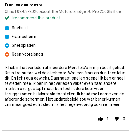
Fraai en dun toestel.
Chris | 02-08-2026 about the Motorola Edge 70 Pro 256GB Blue
I recommend this product
Snelheid
Pro
Fraai scherm
Pro
Snel opladen
Pro
Geen vooralsnog
Con
Ik heb in het verleden al meerdere Morotola's in mijn bezit gehad.
Dit is tot nu toe wel de allerbeste. Wat een fraai en dun toestel is
dit. En licht qua gewicht. Daarnaast snel en soepel. Ik ben er heel
tevreden mee. Ik ben in het verleden vaker even naar andere
merken overgestapt maar ben toch iedere keer weer
teruggekomen bij Morotola toestellen. Ik houd met name van de
afgeronde schermen. Het updatebeleid zou wat beter kunnen
zijn maar goed echt slecht is het tegenwoordig ook niet meer.
1
0