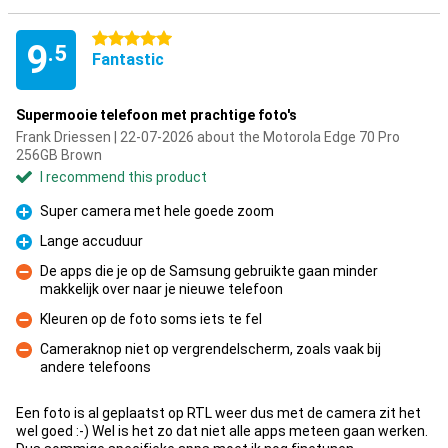
5 stars
9
.5
Fantastic
Supermooie telefoon met prachtige foto's
Frank Driessen | 22-07-2026 about the Motorola Edge 70 Pro
256GB Brown
I recommend this product
Super camera met hele goede zoom
Pro
Lange accuduur
Pro
De apps die je op de Samsung gebruikte gaan minder
makkelijk over naar je nieuwe telefoon
Con
Kleuren op de foto soms iets te fel
Con
Cameraknop niet op vergrendelscherm, zoals vaak bij
andere telefoons
Con
Een foto is al geplaatst op RTL weer dus met de camera zit het
wel goed :-) Wel is het zo dat niet alle apps meteen gaan werken.