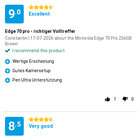
4.5 stars
9
.0
Excellent
Edge 70 pro - richtiger Volltreffer
Constantin | 17-07-2026 about the Motorola Edge 70 Pro 256GB
Brown
I recommend this product
Wertige Erscheinung
Pro
Gutes Kamersetup
Pro
Pen Ultra Unterstützung
Pro
1
0
4.5 stars
8
.5
Very good