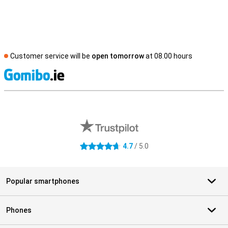
Customer service will be
open tomorrow
at 08.00 hours
S
External shop reviews
4.7
/ 5.0
4.7 stars
Popular smartphones
Phones