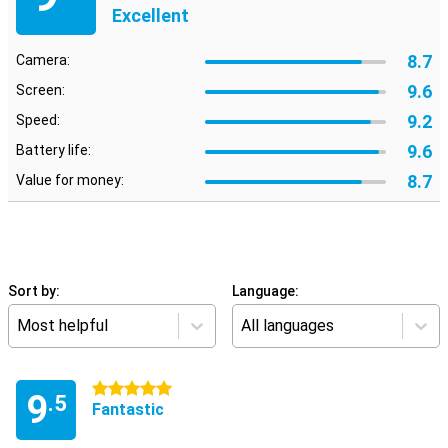
Excellent
8.7
Camera:
9.6
Screen:
9.2
Speed:
9.6
Battery life:
8.7
Value for money:
Sort by:
Language:
Most helpful
All languages
5 stars
9
.5
Fantastic