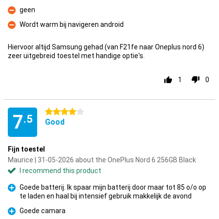
Con
geen
Con
Wordt warm bij navigeren android
Con
Hiervoor altijd Samsung gehad (van F21fe naar Oneplus nord 6)
zeer uitgebreid toestel met handige optie's.
1
0
4 stars
7
.5
Good
Fijn toestel
Maurice | 31-05-2026 about the OnePlus Nord 6 256GB Black
I recommend this product
Goede batterij. Ik spaar mijn batterij door maar tot 85 o/o op
te laden en haal bij intensief gebruik makkelijk de avond
Pro
Goede camara
Pro