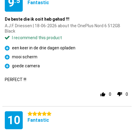
9
.5
Fantastic
De beste die ik ooit heb gehad !!!
A.J.F. Driessen | 18-06-2026 about the OnePlus Nord 6 512GB
Black
I recommend this product
een keer in de drie dagen opladen
Pro
mooi scherm
Pro
goede camera
Pro
PERFECT !!!
0
0
5 stars
10
Fantastic