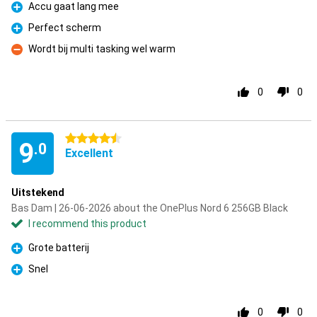
Accu gaat lang mee
Pro
Perfect scherm
Pro
Wordt bij multi tasking wel warm
Con
0
0
4.5 stars
9
.0
Excellent
Uitstekend
Bas Dam | 26-06-2026 about the OnePlus Nord 6 256GB Black
I recommend this product
Grote batterij
Pro
Snel
Pro
0
0