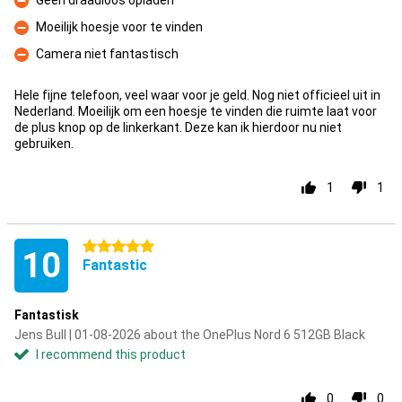
Geen draadloos opladen
Con
Moeilijk hoesje voor te vinden
Con
Camera niet fantastisch
Con
Hele fijne telefoon, veel waar voor je geld. Nog niet officieel uit in
Nederland. Moeilijk om een hoesje te vinden die ruimte laat voor
de plus knop op de linkerkant. Deze kan ik hierdoor nu niet
gebruiken.
1
1
5 stars
10
Fantastic
Fantastisk
Jens Bull | 01-08-2026 about the OnePlus Nord 6 512GB Black
I recommend this product
0
0