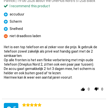
Patrick | 19-06-2026 about the OnePlus Nord 6 512GB Black
I recommend this product
accuduur
Pro
Scherm
Pro
Snelheid
Pro
niet draadloos laden
Con
Het is een top telefoon en al zeker voor die prijs. Ik gebruik de
telefoon zowel zakelijk als privé wat handig gaat met de 2
simkaarten.
Op alle fronten is het een flinke verbetering met mijn oude
telefoon (Oneplus Nord 2, zitten ook een paar jaar tussen).
De accu gaat gemakkelijk 2 tot 3 dagen mee, het scherm is
helder en ook buiten goed af te lezen.
Hiermee kan ik weer een aantal jaren vooruit.
0
0
5 stars