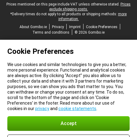
Legal footer
Prices mentioned on this page include VAT unless otherwise stated.
Prices
exclude shipping costs.
*Delivery times do not apply to all products or shipping methods:
more
information.
About Gomibo.ie
Privacy
Imprint
Cookie Preferences
Terms and conditions
© 2026 Gomibo.ie
Cookie Preferences
We use cookies and similar technologies to give you a better,
more personal experience. Functional and analytical cookies
are always active. By clicking “Accept” you also allow us to
collect your data and share it with 3 partners for marketing
purposes, so we can show you ads that matter to you. You
can withdraw or change your consent at any time. To do so,
scroll to the bottom of the page and click on ‘Cookie
Preferences’ in the footer. Read more about our use of
cookies in our
privacy
and
cookie statements
.
Accept