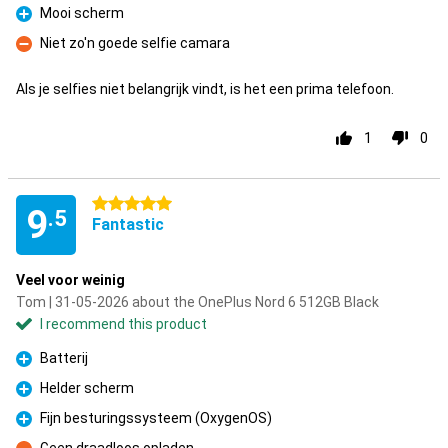
Mooi scherm
Pro
Niet zo'n goede selfie camara
Con
Als je selfies niet belangrijk vindt, is het een prima telefoon.
1
0
5 stars
9
.5
Fantastic
Veel voor weinig
Tom | 31-05-2026 about the OnePlus Nord 6 512GB Black
I recommend this product
Batterij
Pro
Helder scherm
Pro
Fijn besturingssysteem (OxygenOS)
Pro