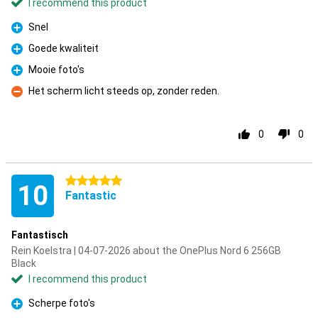
I recommend this product
Snel
Pro
Goede kwaliteit
Pro
Mooie foto's
Pro
Het scherm licht steeds op, zonder reden.
Con
0
0
5 stars
10
Fantastic
Fantastisch
Rein Koelstra | 04-07-2026 about the OnePlus Nord 6 256GB
Black
I recommend this product
Scherpe foto's
Pro